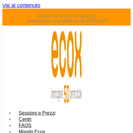
Vai al contenuto
Ahora con tu sesión ecox5d,
previsualiza a tu bebé en 8k GRATIS!!
Solo por ser mamá ecox. 👶🏻
Sessioni e Prezzi
Centri
FAQS
Mondo Ecox