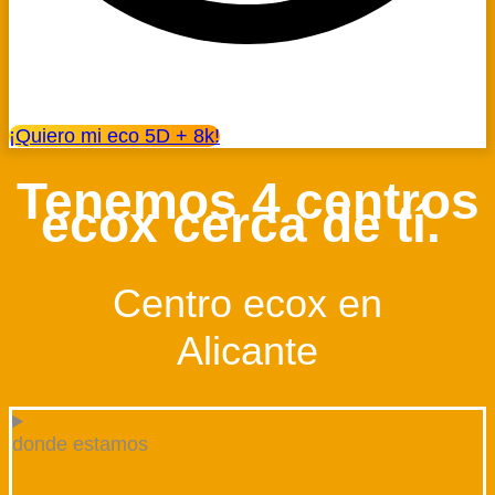
¡Quiero mi eco 5D + 8k!
Tenemos 4 centros
ecox cerca de tí. ​
Centro ecox en
Alicante
donde estamos