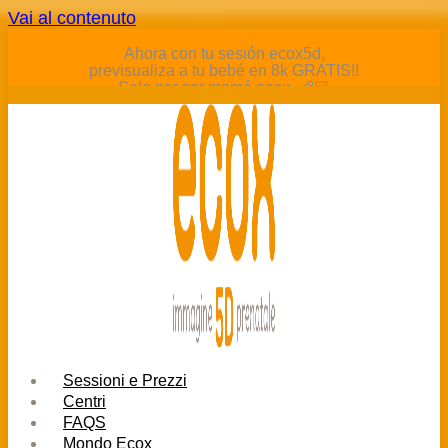
Vai al contenuto
Ahora con tu sesión ecox5d,
previsualiza a tu bebé en 8k GRATIS!!
Solo por ser mamá ecox. 👶🏻
Sessioni e Prezzi
Centri
FAQS
Mondo Ecox