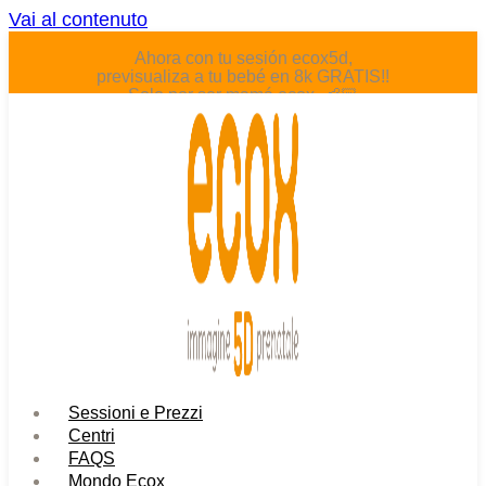
Vai al contenuto
Ahora con tu sesión ecox5d,
previsualiza a tu bebé en 8k GRATIS!!
Solo por ser mamá ecox. 👶🏻
Sessioni e Prezzi
Centri
FAQS
Mondo Ecox