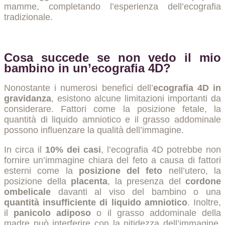
mamme, completando l’esperienza dell’ecografia
tradizionale.
Cosa succede se non vedo il mio
bambino in un’ecografia 4D?
Nonostante i numerosi benefici dell’
ecografia 4D in
gravidanza
, esistono alcune limitazioni importanti da
considerare. Fattori come la posizione fetale, la
quantità di liquido amniotico e il grasso addominale
possono influenzare la qualità dell’immagine.
In circa il
10% dei casi
, l’ecografia 4D potrebbe non
fornire un’immagine chiara del feto a causa di fattori
esterni come la
posizione del feto
nell’utero, la
posizione della
placenta
, la presenza del
cordone
ombelicale
davanti al viso del bambino o una
quantità insufficiente di liquido amniotico
. Inoltre,
il
panicolo adiposo
o il grasso addominale della
madre può interferire con la nitidezza dell’immagine,