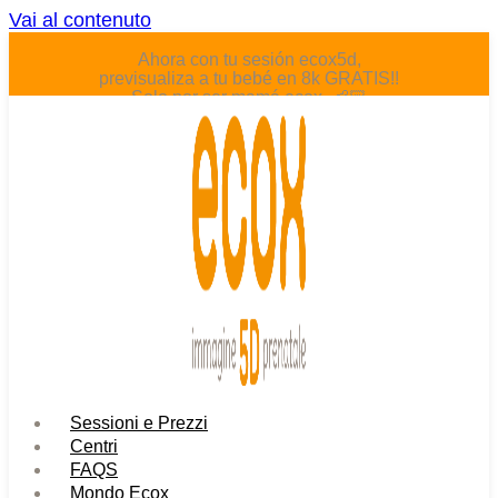
Vai al contenuto
Ahora con tu sesión ecox5d,
previsualiza a tu bebé en 8k GRATIS!!
Solo por ser mamá ecox. 👶🏻
Sessioni e Prezzi
Centri
FAQS
Mondo Ecox