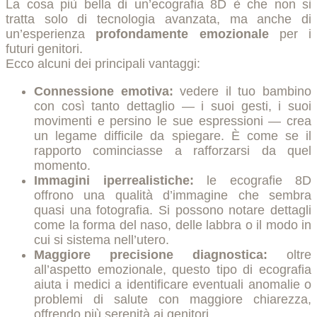
La cosa più bella di un’ecografia 8D è che non si
tratta solo di tecnologia avanzata, ma anche di
un’esperienza
profondamente emozionale
per i
futuri genitori.
Ecco alcuni dei principali vantaggi:
Connessione emotiva:
vedere il tuo bambino
con così tanto dettaglio — i suoi gesti, i suoi
movimenti e persino le sue espressioni — crea
un legame difficile da spiegare. È come se il
rapporto cominciasse a rafforzarsi da quel
momento.
Immagini iperrealistiche:
le ecografie 8D
offrono una qualità d’immagine che sembra
quasi una fotografia. Si possono notare dettagli
come la forma del naso, delle labbra o il modo in
cui si sistema nell’utero.
Maggiore precisione diagnostica:
oltre
all’aspetto emozionale, questo tipo di ecografia
aiuta i medici a identificare eventuali anomalie o
problemi di salute con maggiore chiarezza,
offrendo più serenità ai genitori.