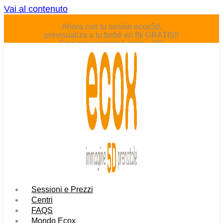
Vai al contenuto
Ahora con tu sesión ecox5d,
previsualiza a tu bebé en 8k GRATIS!!
Solo por ser mamá ecox. 👶🏻
Sessioni e Prezzi
Centri
FAQS
Mondo Ecox