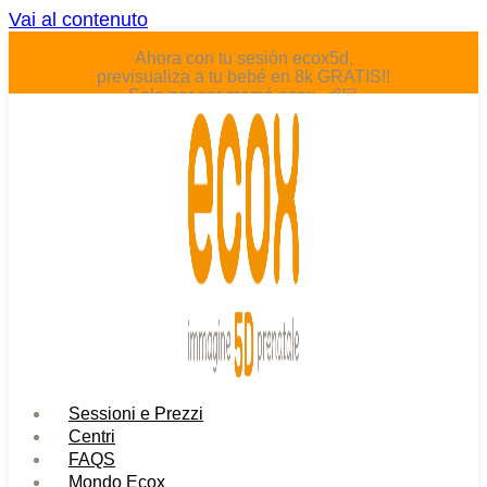
Vai al contenuto
Ahora con tu sesión ecox5d,
previsualiza a tu bebé en 8k GRATIS!!
Solo por ser mamá ecox. 👶🏻
Sessioni e Prezzi
Centri
FAQS
Mondo Ecox